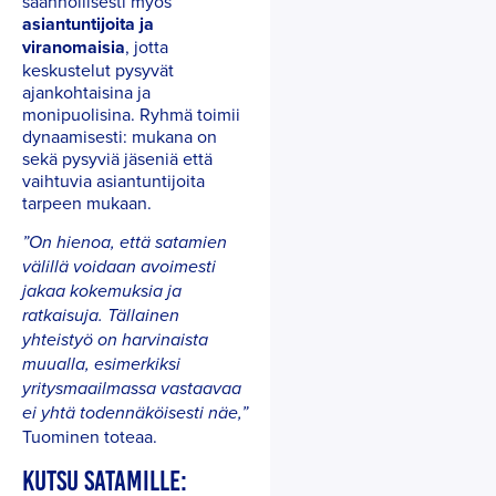
säännöllisesti myös
asiantuntijoita ja
viranomaisia
, jotta
keskustelut pysyvät
ajankohtaisina ja
monipuolisina. Ryhmä toimii
dynaamisesti: mukana on
sekä pysyviä jäseniä että
vaihtuvia asiantuntijoita
tarpeen mukaan.
”On hienoa, että satamien
välillä voidaan avoimesti
jakaa kokemuksia ja
ratkaisuja. Tällainen
yhteistyö on harvinaista
muualla, esimerkiksi
yritysmaailmassa vastaavaa
ei yhtä todennäköisesti näe,”
Tuominen toteaa.
KUTSU SATAMILLE: