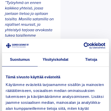
”Työryhmä on ennen
kaikkea yhteisö, jossa
jaetaan tietoa ja opitaan
toisilta. Monilla satamilla on
rajalliset resurssit, ja
yhteistyö tarjoaa arvokasta
tukea toisillemme
kuvailee uusi
satamissa,”
varapuheenjohtaja
Tommi
Tuominen
, joka toimii
Vaasan Sataman
Suostumus
Yksityiskohdat
Tietoja
kehitysjohtajana.
Tuomisella on taustaa
teollisuuden ja
Tämä sivusto käyttää evästeitä
kehityshankkeiden parissa, ja
hän aikoo tuoda ryhmään
Käytämme evästeitä tarjoamamme sisällön ja mainosten
strategista kehittämisotetta –
räätälöimiseen, sosiaalisen median ominaisuuksien
erityisesti satamien
tukemiseen ja kävijämäärämme analysoimiseen. Lisäksi
sähköistymisen ja
jaamme sosiaalisen median, mainosalan ja analytiikka-
energiamurroksen teemoihin
alan kumppaneillemme tietoja siitä, miten käytät
liittyen.