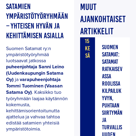
SATAMIEN
MUUT
YMPÄRISTÖTYÖRYHMÄÄN
AJANKOHTAISET
– YHTEISEN HYVÄN JA
ARTIKKELIT
KEHITTÄMISEN ASIALLA
15
SUOMEN
Suomen Satamat ry:n
KE
ympäristötyöryhmää
SATAMAT:
SÄ
luotsaavat jatkossa
SATAMAT
puheenjohtaja Sanni Leino
RATKAISEV
(Uudenkaupungin Satama
ASSA
Oy)
ja
varapuheenjohtaja
ROOLISSA
Tommi Tuominen (Vaasan
KILPAILUK
Satama Oy)
. Kaksikko tuo
YVYN,
työryhmään laajaa käytännön
kokemusta,
PUHTAAN
kehittämisorientoitunutta
SIIRTYMÄN
ajattelua ja vahvaa tahtoa
JA
edistää satamien yhteisiä
TURVALLIS
ympäristötoimia.
UUDEN