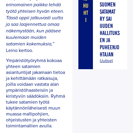
SUOMEN
erinomainen paikka tehdä
HU
SATAMAT
työtä yhteisen hyvän eteen.
HT
Tässä oppii jatkuvasti uutta
RY SAI
I
ja saa laajennettua omaa
UUDEN
näkemystään, kun pääsee
HALLITUKS
kuulemaan muiden
EN JA
satamien kokemuksia,”
PUHEENJO
Leino kertoo.
HTAJAN
Ympäristötyöryhmä kokoaa
Uutiset
yhteen satamien
asiantuntijat jakamaan tietoa
ja kehittämään ratkaisuja,
joilla voidaan vastata alan
ympäristöhaasteisiin ja
kiristyviin säädöksiin. Ryhmä
tukee satamien työtä
käytännönläheisesti muun
muassa mallipohjien,
ohjeistusten ja yhteisten
toimintamallien avulla.