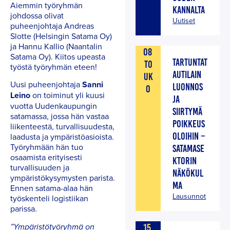
Aiemmin työryhmän
KANNALTA
johdossa olivat
Uutiset
puheenjohtaja Andreas
Slotte (Helsingin Satama Oy)
ja Hannu Kallio (Naantalin
08
Satama Oy). Kiitos upeasta
TARTUNTAT
TO
työstä työryhmän eteen!
AUTILAIN
UK
Uusi puheenjohtaja
Sanni
LUONNOS
O
Leino
on toiminut yli kuusi
JA
vuotta Uudenkaupungin
SIIRTYMÄ
satamassa, jossa hän vastaa
POIKKEUS
liikenteestä, turvallisuudesta,
OLOIHIN –
laadusta ja ympäristöasioista.
Työryhmään hän tuo
SATAMASE
osaamista erityisesti
KTORIN
turvallisuuden ja
NÄKÖKUL
ympäristökysymysten parista.
MA
Ennen satama-alaa hän
Lausunnot
työskenteli logistiikan
parissa.
15
”Ympäristötyöryhmä on