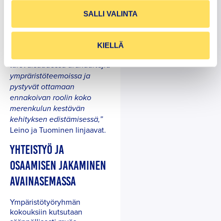
”Ympäristöasioissa pyritään
SALLI VALINTA
pysymään ajan tasalla ja
mieluiten askeleen edellä.
Haluaisimme, että
KIELLÄ
suomalaiset satamat ovat
tulevaisuudessa uranuurtajia
ympräristöteemoissa ja
pystyvät ottamaan
ennakoivan roolin koko
merenkulun kestävän
kehityksen edistämisessä,”
Leino ja Tuominen linjaavat.
YHTEISTYÖ JA
OSAAMISEN JAKAMINEN
AVAINASEMASSA
Ympäristötyöryhmän
kokouksiin kutsutaan