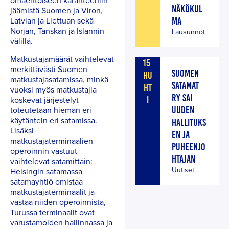
omaehtoiseen karanteeniin
NÄKÖKUL
jäämistä Suomen ja Viron,
Latvian ja Liettuan sekä
MA
Norjan, Tanskan ja Islannin
Lausunnot
välillä.
Matkustajamäärät vaihtelevat
15
merkittävästi Suomen
SUOMEN
HU
matkustajasatamissa, minkä
SATAMAT
HT
vuoksi myös matkustajia
RY SAI
I
koskevat järjestelyt
UUDEN
toteutetaan hieman eri
käytäntein eri satamissa.
HALLITUKS
Lisäksi
EN JA
matkustajaterminaalien
PUHEENJO
operoinnin vastuut
HTAJAN
vaihtelevat satamittain:
Uutiset
Helsingin satamassa
satamayhtiö omistaa
matkustajaterminaalit ja
vastaa niiden operoinnista,
Turussa terminaalit ovat
varustamoiden hallinnassa ja