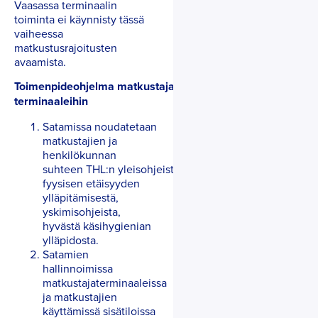
Vaasassa terminaalin
toiminta ei käynnisty tässä
vaiheessa
matkustusrajoitusten
avaamista.
Toimenpideohjelma matkustajaliikenteelle satamien
terminaaleihin
Satamissa noudatetaan
matkustajien ja
henkilökunnan
suhteen THL:n yleisohjeistusta
fyysisen etäisyyden
ylläpitämisestä,
yskimisohjeista,
hyvästä käsihygienian
ylläpidosta.
Satamien
hallinnoimissa
matkustajaterminaaleissa
ja matkustajien
käyttämissä sisätiloissa