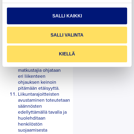
suosituksen jokainen
satamayhtiö tarpeen
mukaan.
SALLI KAIKKI
Asiakaspalvelupisteitä
voidaan suojata
lasein, pleksilevyin tai
SALLI VALINTA
muulla esteellä, mikäli
fyysistä etäisyyttä
ei ilman
KIELLÄ
esteitä voida turvata.
Lähteviä ja saapuvia
matkustajia ohjataan
eri liikenteen
ohjauksen keinoin
pitämään etäisyyttä.
Liikuntarajoitteisten
avustaminen toteutetaan
säännösten
edellyttämällä tavalla ja
huolehditaan
henkilöstön
suojaamisesta