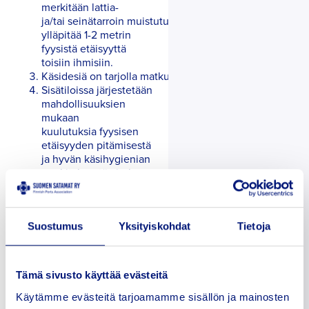
merkitään lattia-
ja/tai seinätarroin muistutus
ylläpitää 1-2 metrin
fyysistä etäisyyttä
toisiin ihmisiin.
Käsidesiä on tarjolla matkustajaterminaaleissa.
Sisätiloissa järjestetään
mahdollisuuksien
mukaan
kuulutuksia fyysisen
etäisyyden pitämisestä
ja hyvän käsihygienian
merkityksestä viruksen
leviämisen
ehkäisemiseksi sekä
muusta THL:n
ohjeistuksesta ja
Suostumus
Yksityiskohdat
Tietoja
materiaalista.
Tarjotaan matkustajaterminaalissa
ja sen
Tämä sivusto käyttää evästeitä
tuntumassa THL:n materiaalia
eri kieliversioina
Käytämme evästeitä tarjoamamme sisällön ja mainosten