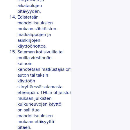
aikataulujen
pitävyyden.
Edistetään
mahdollisuuksien
mukaan sähköisten
matkalippujen ja
asiakirjojen
käyttöönottoa.
Sataman kotisivuilla tai
muilla viestinnän
keinoin
kehotetaan matkustajia oman
auton tai taksin
käyttöön
siirryttäessä satamasta
eteenpäin. THL:n ohjeistuksen
mukaan julkisten
kulkuneuvojen käyttö
on sallittua
mahdollisuuksien
mukaan etäisyyttä
pitäen.