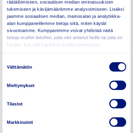
matkustajien käyttöön
räätälöimiseen, sosiaalisen median ominaisuuksien
(omaehtoinen
tukemiseen ja kävijämäärämme analysoimiseen. Lisäksi
karanteenin
jaamme sosiaalisen median, mainosalan ja analytiikka-
ohjeistus ym).
alan kumppaneillemme tietoja siitä, miten käytät
Tarjotaan
ammattiliikenteen
sivustoamme. Kumppanimme voivat yhdistää näitä
kuljettajille heille
tietoja muihin tietoihin, joita olet antanut heille tai joita on
suunnattua THL:n ja RVL:n yhteistä
kerätty, kun olet käyttänyt heidän palvelujaan.
toimintaohjeistusta.
Matkustajaterminaalien,
muiden matkustajien
Suostumuksen
käytössä olevien
Välttämätön
valinta
sisätilojen ja pintojen
siivousta tehostetaan.
Edellä lueteltuja
Mieltymykset
toimenpiteitä
täydentävänä toimena
matkustajaterminaalissa
Tilastot
voi olla tarjolla
kasvosuojia matkustajientarpeita
varten. Kasvosuojien
Markkinointi
käytöstä sataman
sisätiloissa tekee