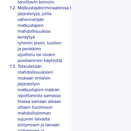
tarvittavin keinoin.
Matkustajaterminaaleissa tehdään
järjestelyjä, joilla
vähennetään
matkustajien
mahdollisuuksia
keräytyä
ryhmiin (esim. tuolien
ja penkkien
sijoittelu tai niiden
poistaminen käytöstä)
Toteutetaan
mahdollisuuksien
mukaan erilaisin
järjestelyin
matkustajien määrän
rajoittamista samassa
tilassa samaan aikaan
ottaen huomioon
mahdollisimman
sujuvan laivasta
siirtymisen ja laivaan
siirtymisen ja