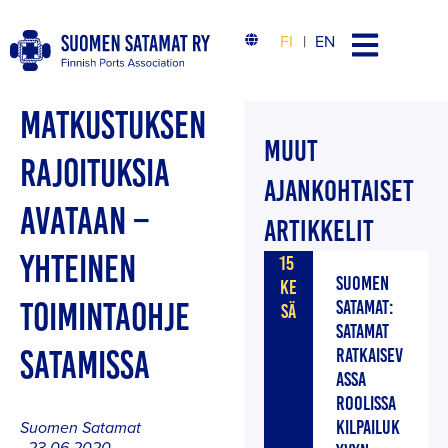
FI
EN
MATKUSTUKSEN
MUUT
RAJOITUKSIA
AJANKOHTAISET
AVATAAN –
ARTIKKELIT
YHTEINEN
15
SUOMEN
KE
TOIMINTAOHJE
SATAMAT:
SÄ
SATAMAT
SATAMISSA
RATKAISEV
ASSA
ROOLISSA
KILPAILUK
Suomen Satamat