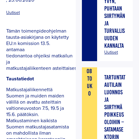
,
23.06.2020
YVYN,
PUHTAAN
Uutiset
SIIRTYMÄN
JA
Tämän toimenpideohjelman
TURVALLIS
tausta-asiakirjana on käytetty
UUDEN
EU:n komission 13.5.
KANNALTA
antamaa
Uutiset
tiedonantoa ohjeiksi matkailun
ja
matkustajaliikenteen asteittaisesta avaamisesta Euroopassa
08
TARTUNTAT
TO
Taustatiedot
AUTILAIN
UK
Matkustajaliikennettä
LUONNOS
O
Suomen ja muiden maiden
JA
välillä on avattu asteittain
SIIRTYMÄ
valtioneuvoston 7.5, 19.5 ja
15.6. päätöksin.
POIKKEUS
Matkustaminen kaikista
OLOIHIN –
Suomen matkustajasatamista
SATAMASE
on mahdollista ilman
KTORIN