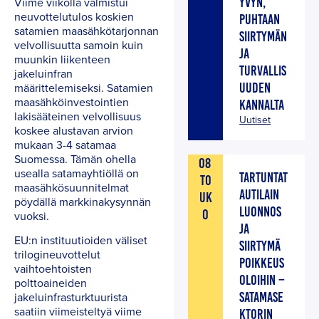
Viime viikolla valmistui
YVYN,
neuvottelutulos koskien
PUHTAAN
satamien maasähkötarjonnan
SIIRTYMÄN
velvollisuutta samoin kuin
JA
muunkin liikenteen
TURVALLIS
jakeluinfran
määrittelemiseksi. Satamien
UUDEN
maasähköinvestointien
KANNALTA
lakisääteinen velvollisuus
Uutiset
koskee alustavan arvion
mukaan 3-4 satamaa
Suomessa. Tämän ohella
08
usealla satamayhtiöllä on
TARTUNTAT
TO
maasähkösuunnitelmat
AUTILAIN
UK
pöydällä markkinakysynnän
LUONNOS
O
vuoksi.
JA
EU:n instituutioiden väliset
SIIRTYMÄ
trilogineuvottelut
POIKKEUS
vaihtoehtoisten
OLOIHIN –
polttoaineiden
SATAMASE
jakeluinfrasturktuurista
saatiin viimeisteltyä viime
KTORIN