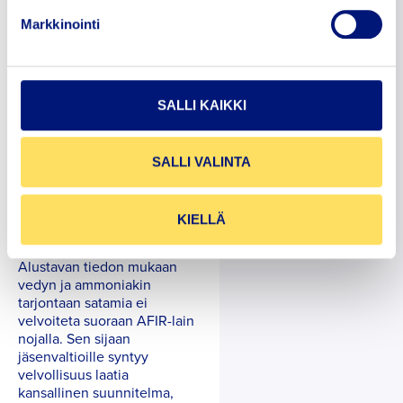
kun lainsäädäntötekstit ovat
lopullisessa muodossaan ja
Markkinointi
julkaistu EU:n virallisessa
julkaisussa.
LNG:n tarjonnan kohdalla
lainsäädäntö nojaa
SALLI KAIKKI
markkinakysyntään ja
edellyttää “riittävää” LNG:n
tarjontaa satamissa vuoteen
SALLI VALINTA
2025 mennessä. Suomessa
LNG:n jakelua hoidetaan
mobiiliratkaisuin, eikä
KIELLÄ
lainsäädäntö tuo nykytilaan
uusia velvollisuuksia.
Alustavan tiedon mukaan
vedyn ja ammoniakin
tarjontaan satamia ei
velvoiteta suoraan AFIR-lain
nojalla. Sen sijaan
jäsenvaltioille syntyy
velvollisuus laatia
kansallinen suunnitelma,