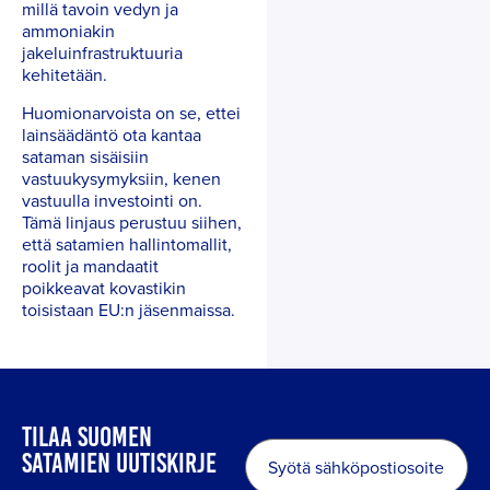
millä tavoin vedyn ja
ammoniakin
jakeluinfrastruktuuria
kehitetään.
Huomionarvoista on se, ettei
lainsäädäntö ota kantaa
sataman sisäisiin
vastuukysymyksiin, kenen
vastuulla investointi on.
Tämä linjaus perustuu siihen,
että satamien hallintomallit,
roolit ja mandaatit
poikkeavat kovastikin
toisistaan EU:n jäsenmaissa.
TILAA SUOMEN
Sähköposti
*
SATAMIEN UUTISKIRJE