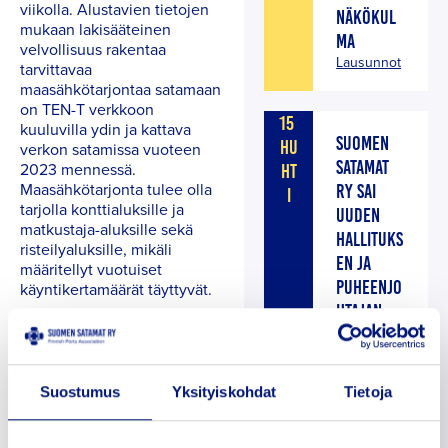
viikolla. Alustavien tietojen
NÄKÖKUL
mukaan lakisääteinen
MA
velvollisuus rakentaa
Lausunnot
tarvittavaa
maasähkötarjontaa satamaan
on TEN-T verkkoon
15
kuuluvilla ydin ja kattava
SUOMEN
HU
verkon satamissa vuoteen
SATAMAT
2023 mennessä.
HT
Maasähkötarjonta tulee olla
RY SAI
I
tarjolla konttialuksille ja
UUDEN
matkustaja-aluksille sekä
HALLITUKS
risteilyaluksille, mikäli
EN JA
määritellyt vuotuiset
PUHEENJO
käyntikertamäärät täyttyvät.
HTAJAN
Konttialusten kohdalla
Uutiset
investointivelvoite täyttyy,
mikäli kolmen vuoden
keskiarvon mukaan
Suostumus
Yksityiskohdat
Tietoja
laskettuna satamassa on
vähintään 100
konttialuskäyntiä vuosittain.