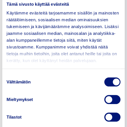
Matkustaja-alusten kohdalla
Tämä sivusto käyttää evästeitä
vuotuinen aluskäyntien
Käytämme evästeitä tarjoamamme sisällön ja mainosten
määrä olisi 40 käyntikertaa ja
räätälöimiseen, sosiaalisen median ominaisuuksien
risteilyliikenteen kohdalla 25
aluskäyntiä. Käyntikertaluvut
tukemiseen ja kävijämäärämme analysoimiseen. Lisäksi
ovat tässä vaiheessa
jaamme sosiaalisen median, mainosalan ja analytiikka-
varmistamattomia
alan kumppaneillemme tietoja siitä, miten käytät
ennakkotietoja
sivustoamme. Kumppanimme voivat yhdistää näitä
neuvottelujen
tietoja muihin tietoihin, joita olet antanut heille tai joita on
lopputulemasta.
kerätty, kun olet käyttänyt heidän palvelujaan.
Komission esityksessä
satamille oli esitetty
poikkeussäännöksiä
Suostumuksen
maasähköinvestoinnin
Välttämätön
valinta
velvoitteesta. Tällä hetkellä
on epävarmaa, sisältääkö
neuvottelutulos mm. 2
Mieltymykset
tunnin
poikkeusmahdollisuutta.
Tästä ja muistakin
Tilastot
yksityiskohdista tiedotetaan,