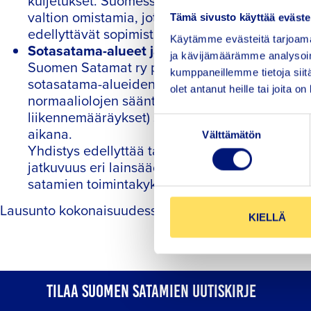
kuljetukset. Suomessa satamat toimivat yhtiöm
valtion omistamia, joten myös poikkeukselliset
Tämä sivusto käyttää eväste
edellyttävät sopimista.
Käytämme evästeitä tarjoama
Sotasatama-alueet ja poikkeusolot (6 §):
ja kävijämäärämme analysoim
Suomen Satamat ry pitää tärkeänä, että poikkeu
kumppaneillemme tietoja siitä
sotasatama-alueiden käyttö perustuu ennakkos
olet antanut heille tai joita o
normaaliolojen sääntely (esim. turvallisuus-, ym
liikennemääräykset) säilyy voimassa myös Puo
Suostumuksen
aikana.
Välttämätön
valinta
Yhdistys edellyttää tarkennuksia siihen, mite
jatkuvuus eri lainsäädäntötilanteissa vaikutta
satamien toimintakyky voidaan turvata kaikissa
Lausunto kokonaisuudessaan löytyy
täältä.
KIELLÄ
TILAA SUOMEN SATAMIEN UUTISKIRJE