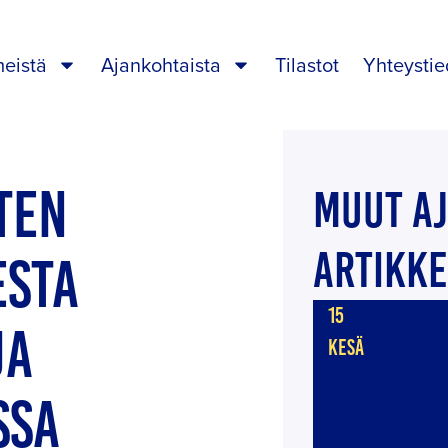
meistä
Ajankohtaista
Tilastot
Yhteystie
TEN
MUUT A
ARTIKKE
ESTA
15
JA
KESÄ
SSA