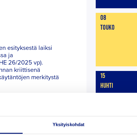
08
TOUKO
n esityksestä laiksi
sa ja
 (HE 26/2025 vp).
nan kriittisenä
15
käytäntöjen merkitystä
HUHTI
huomioi satamien
uksia, jotka jäävät lain
Yksityiskohdat
yön piiriin kuuluvat