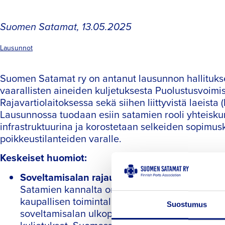
Suomen Satamat
,
13.05.2025
Lausunnot
Suomen Satamat ry on antanut lausunnon hallitukse
vaarallisten aineiden kuljetuksesta Puolustusvoimis
Rajavartiolaitoksessa sekä siihen liittyvistä laeista
Lausunnossa tuodaan esiin satamien rooli yhteiskun
infrastruktuurina ja korostetaan selkeiden sopimus
poikkeustilanteiden varalle.
Keskeiset huomiot:
Soveltamisalan rajaukset (1 §):
Satamien kannalta on olennaista, että valtio 
kaupallisen toimintalogiikan solmiessaan sopim
Suostumus
soveltamisalan ulkopuolelle, kuten Nato-yhteist