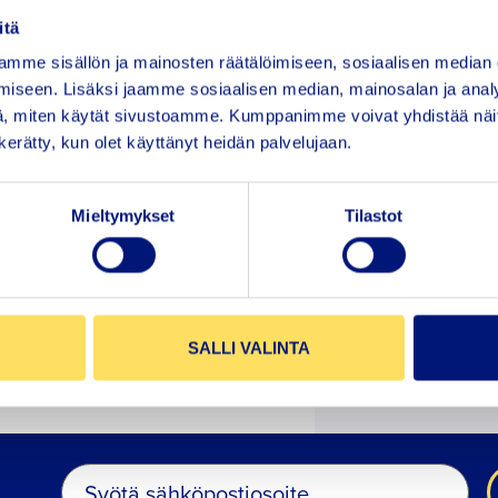
uotoisina eivätkä ole
 kuljetukset
itä
mme sisällön ja mainosten räätälöimiseen, sosiaalisen median
iseen. Lisäksi jaamme sosiaalisen median, mainosalan ja analy
soloihin liittyvä
, miten käytät sivustoamme. Kumppanimme voivat yhdistää näitä t
opimuksiin ja että
n kerätty, kun olet käyttänyt heidän palvelujaan.
päristö- ja
lustusvoimien käytön
Mieltymykset
Tilastot
n sotasatama-alueiden
a satamanpitoon ja että
 oloissa.
SALLI VALINTA
Sähköposti
*