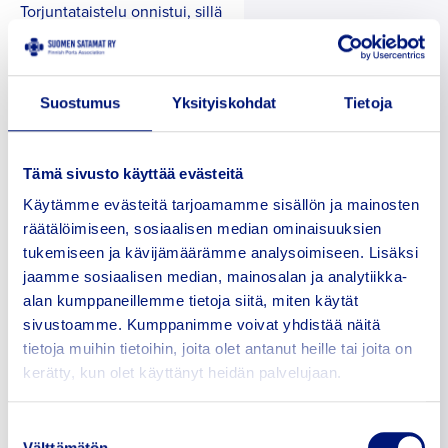
Torjuntataistelu onnistui, sillä
eduskunta säilytti 1929
tuulaakin entisellään.
Tuulaakin ja satamatulojen
Suostumus
Yksityiskohdat
Tietoja
suhteellisen merkityksen
vähenemistä kuvastaa se,
että vuonna 1895 nämä tulot
muodostivat 22 % vuonna
Tämä sivusto käyttää evästeitä
1913 noin 12 % ja vuonna
1929 noin 8 % kaupunkien
Käytämme evästeitä tarjoamamme sisällön ja mainosten
kokonaistuloista. Tuulaaki- ja
räätälöimiseen, sosiaalisen median ominaisuuksien
satamatulojen suhteellisesti
tukemiseen ja kävijämäärämme analysoimiseen. Lisäksi
alenevan osuuden selittää
jaamme sosiaalisen median, mainosalan ja analytiikka-
etenkin se, että suoranaisten
alan kumppaneillemme tietoja siitä, miten käytät
verotulojen merkitys
kaupunkien taloudessa
sivustoamme. Kumppanimme voivat yhdistää näitä
kasvoi jatkuvasti. Tuulaakin
tietoja muihin tietoihin, joita olet antanut heille tai joita on
tuotto jakautui epätasaisesti
kerätty, kun olet käyttänyt heidän palvelujaan.
eri kaupunkien kesken, mikä
piti yllä keskustelua
tuulaakin tarpeellisuudesta.
Suostumuksen
Välttämätön