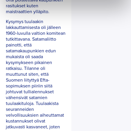
rasitukset kuten
maistraattien ylläpito.
Kysymys tuulaakin
lakkauttamisesta oli jälleen
1960-luvulla valtion komitean
tutkittavana. Satamaliitto
painotti, että
satamakaupunkien edun
mukaista oli saada
kysymykseen pikainen
ratkaisu. Tilanne oli
muuttunut siten, että
Suomen liityttyä Efta-
sopimuksen piiriin siitä
johtuvat tullialennukset
vähensivät satamien
tuulaakituloja. Tuulaakista
seuranneiden
velvollisuuksien aiheuttamat
kustannukset olivat
jatkuvasti kasvaneet, joten