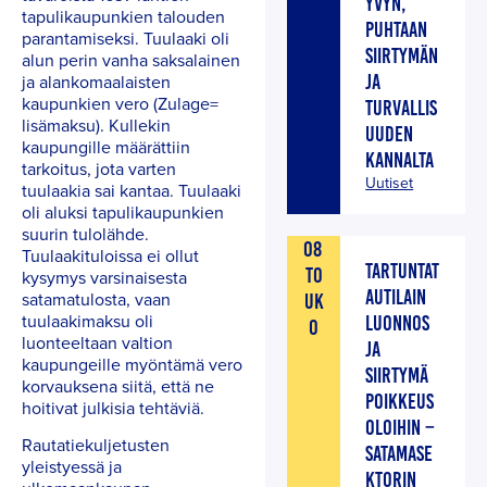
YVYN,
tapulikaupunkien talouden
PUHTAAN
parantamiseksi. Tuulaaki oli
SIIRTYMÄN
alun perin vanha saksalainen
ja alankomaalaisten
JA
kaupunkien vero (Zulage=
TURVALLIS
lisämaksu). Kullekin
UUDEN
kaupungille määrättiin
KANNALTA
tarkoitus, jota varten
Uutiset
tuulaakia sai kantaa. Tuulaaki
oli aluksi tapulikaupunkien
suurin tulolähde.
08
Tuulaakituloissa ei ollut
TARTUNTAT
TO
kysymys varsinaisesta
AUTILAIN
satamatulosta, vaan
UK
tuulaakimaksu oli
LUONNOS
O
luonteeltaan valtion
JA
kaupungeille myöntämä vero
SIIRTYMÄ
korvauksena siitä, että ne
POIKKEUS
hoitivat julkisia tehtäviä.
OLOIHIN –
Rautatiekuljetusten
SATAMASE
yleistyessä ja
KTORIN