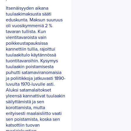
Itsenäisyyden aikana
tuulaakimaksusta sääti
eduskunta. Maksun suuruus
oli vuosikymmeniä 2 %
tavaran tullista. Kun
vientitavaroista vain
poikkeustapauksissa
kannettiin tullia, rajoittui
tuulaakitulo käytännössä
tuontitavaroihin. Kysymys
tuulaakin poistamisesta
puhutti satamaviranomaisia
ja poliitikkoja jatkuvasti 1890-
luvulta 1970-luvulle asti.
Aluksi satamalaitokset
yleensä kannattivat tuulaakin
säilyttämistä ja sen
korottamista, mutta
erityisesti maalaisliitto vaati
sen poistamista, koska sen
katsottiin tuovan
maalaiskuntien