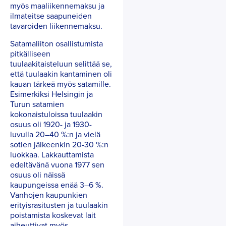
myös maaliikennemaksu ja
ilmateitse saapuneiden
tavaroiden liikennemaksu.
Satamaliiton osallistumista
pitkälliseen
tuulaakitaisteluun selittää se,
että tuulaakin kantaminen oli
kauan tärkeä myös satamille.
Esimerkiksi Helsingin ja
Turun satamien
kokonaistuloissa tuulaakin
osuus oli 1920- ja 1930-
luvulla 20–40 %:n ja vielä
sotien jälkeenkin 20-30 %:n
luokkaa. Lakkauttamista
edeltävänä vuona 1977 sen
osuus oli näissä
kaupungeissa enää 3–6 %.
Vanhojen kaupunkien
erityisrasitusten ja tuulaakin
poistamista koskevat lait
aiheuttivat myös