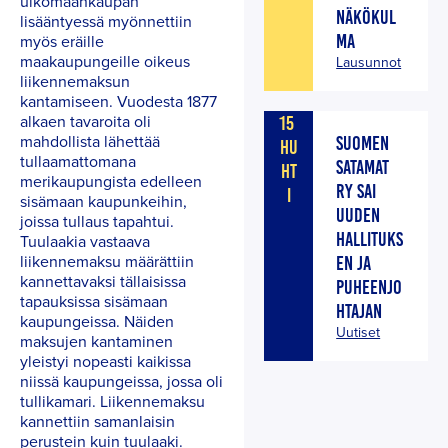
ulkomaankaupan
NÄKÖKUL
lisääntyessä myönnettiin
MA
myös eräille
maakaupungeille oikeus
Lausunnot
liikennemaksun
kantamiseen. Vuodesta 1877
alkaen tavaroita oli
15
mahdollista lähettää
SUOMEN
HU
tullaamattomana
SATAMAT
HT
merikaupungista edelleen
RY SAI
I
sisämaan kaupunkeihin,
UUDEN
joissa tullaus tapahtui.
HALLITUKS
Tuulaakia vastaava
liikennemaksu määrättiin
EN JA
kannettavaksi tällaisissa
PUHEENJO
tapauksissa sisämaan
HTAJAN
kaupungeissa. Näiden
Uutiset
maksujen kantaminen
yleistyi nopeasti kaikissa
niissä kaupungeissa, jossa oli
tullikamari. Liikennemaksu
kannettiin samanlaisin
perustein kuin tuulaaki.