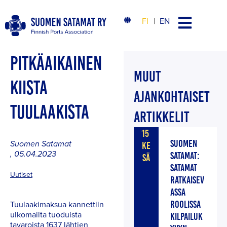
FI
EN
PITKÄAIKAINEN
MUUT
KIISTA
AJANKOHTAISET
TUULAAKISTA
ARTIKKELIT
15
SUOMEN
Suomen Satamat
KE
,
05.04.2023
SATAMAT:
SÄ
SATAMAT
Uutiset
RATKAISEV
ASSA
Tuulaakimaksua kannettiin
ROOLISSA
ulkomailta tuoduista
KILPAILUK
tavaroista 1637 lähtien