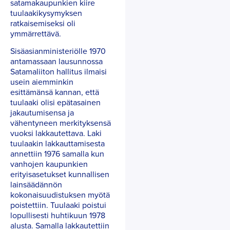
satamakaupunkien kiire
tuulaakikysymyksen
ratkaisemiseksi oli
ymmärrettävä.
Sisäasianministeriölle 1970
antamassaan lausunnossa
Satamaliiton hallitus ilmaisi
usein aiemminkin
esittämänsä kannan, että
tuulaaki olisi epätasainen
jakautumisensa ja
vähentyneen merkityksensä
vuoksi lakkautettava. Laki
tuulaakin lakkauttamisesta
annettiin 1976 samalla kun
vanhojen kaupunkien
erityisasetukset kunnallisen
lainsäädännön
kokonaisuudistuksen myötä
poistettiin. Tuulaaki poistui
lopullisesti huhtikuun 1978
alusta. Samalla lakkautettiin