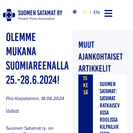
FI
EN
OLEMME
MUUT
MUKANA
AJANKOHTAISET
SUOMIAREENALLA
ARTIKKELIT
25.-28.6.2024!
15
SUOMEN
KE
SATAMAT:
SÄ
SATAMAT
Piia Karjalainen
,
18.06.2024
RATKAISEV
Uutiset
ASSA
ROOLISSA
KILPAILUK
Suomen Satamat ry. on