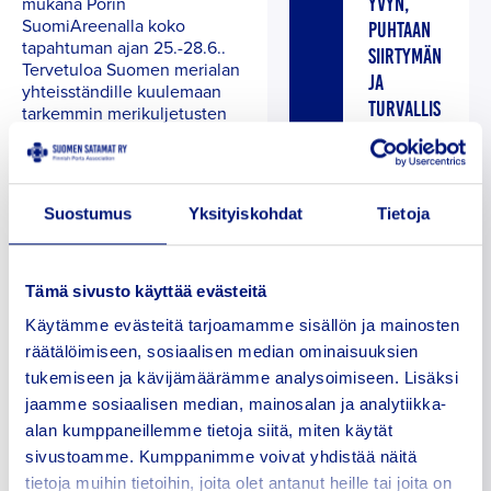
mukana Porin
YVYN,
SuomiAreenalla koko
PUHTAAN
tapahtuman ajan 25.-28.6..
SIIRTYMÄN
Tervetuloa Suomen merialan
JA
yhteisständille kuulemaan
TURVALLIS
tarkemmin merikuljetusten
merkityksestä Suomelle niin
UUDEN
ulkomaankaupan kuin
KANNALTA
huoltovarmuuden osalta
Uutiset
sekä alan tarjoamista
Suostumus
Yksityiskohdat
Tietoja
monipuolisista
uramahdollisuuksista.
08
Suomen meriteollisuus
TARTUNTAT
TO
puolestaan vie innovatiivisia
Tämä sivusto käyttää evästeitä
AUTILAIN
UK
aluksia ja kestäviä ratkaisuja
LUONNOS
Käytämme evästeitä tarjoamamme sisällön ja mainosten
O
maailmalle.
JA
räätälöimiseen, sosiaalisen median ominaisuuksien
Löydät meidät
SIIRTYMÄ
tukemiseen ja kävijämäärämme analysoimiseen. Lisäksi
SuomiAreenan
POIKKEUS
jaamme sosiaalisen median, mainosalan ja analytiikka-
Kansalaistorilta (paikka 21).
OLOIHIN –
alan kumppaneillemme tietoja siitä, miten käytät
Lisäksi järjestämme
SATAMASE
vierailumahdollisuuden Porin
sivustoamme. Kumppanimme voivat yhdistää näitä
satamaan aamupäivällä 27.6..
KTORIN
tietoja muihin tietoihin, joita olet antanut heille tai joita on