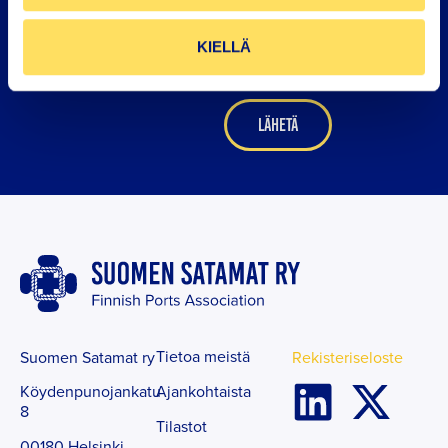
TILAA SUOMEN
Sähköposti
*
SATAMIEN UUTISKIRJE
KIELLÄ
Tietoa meistä
Suomen Satamat ry
Rekisteriseloste
Ajankohtaista
Köydenpunojankatu
8
Tilastot
00180 Helsinki