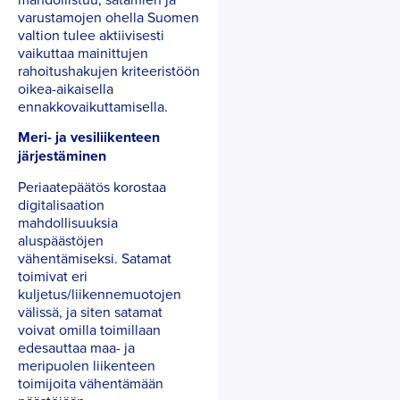
varustamojen ohella Suomen
valtion tulee aktiivisesti
vaikuttaa mainittujen
rahoitushakujen kriteeristöön
oikea-aikaisella
ennakkovaikuttamisella.
Meri- ja vesiliikenteen
järjestäminen
Periaatepäätös korostaa
digitalisaation
mahdollisuuksia
aluspäästöjen
vähentämiseksi. Satamat
toimivat eri
kuljetus/liikennemuotojen
välissä, ja siten satamat
voivat omilla toimillaan
edesauttaa maa- ja
meripuolen liikenteen
toimijoita vähentämään