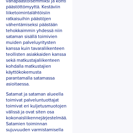
vähäpäästöisemmiksi ja kohti
päästöttömyyttä. Kestäviin
liiketoimintalähtöisiin
ratkaisuihin päästöjen
vähentämiseksi päästään
tehokkaimmin yhdessä niin
sataman sisällä toimivien
muiden palveluyritysten
kanssa kuin tavaraliikenteen
teollisten asiakkaiden kanssa
sekä matkustajaliikenteen
kohdalla matkustajien
käyttökokemusta
parantamalla satamassa
asioitaessa.
Satamat ja sataman alueella
toimivat palveluntuottajat
toimivat eri kuljetusmuotojen
välissä ja ovat siten osa
kokonaisliikennejärjestelmää.
Satamien toiminnan
sujuvuuden varmistamisella