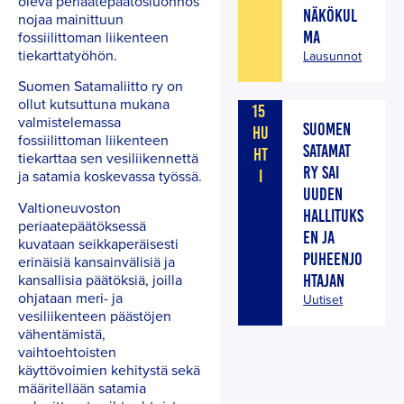
oleva periaatepäätösluonnos
NÄKÖKUL
nojaa mainittuun
MA
fossiilittoman liikenteen
tiekarttatyöhön.
Lausunnot
Suomen Satamaliitto ry on
ollut kutsuttuna mukana
15
valmistelemassa
SUOMEN
HU
fossiilittoman liikenteen
SATAMAT
HT
tiekarttaa sen vesiliikennettä
RY SAI
I
ja satamia koskevassa työssä.
UUDEN
Valtioneuvoston
HALLITUKS
periaatepäätöksessä
EN JA
kuvataan seikkaperäisesti
PUHEENJO
erinäisiä kansainvälisiä ja
kansallisia päätöksiä, joilla
HTAJAN
ohjataan meri- ja
Uutiset
vesiliikenteen päästöjen
vähentämistä,
vaihtoehtoisten
käyttövoimien kehitystä sekä
määritellään satamia