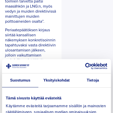
toimien tarvetta paitsi
maasähkön ja LNG:n, myös
vedyn ja muiden direktiivissä
mainittujen muiden
polttoaineiden osalta”.
Periaatepäätöksen kirjaus
siirtää kansallisen
näkemyksen konkretisoinnin
tapahtuvaksi vasta direktiivin
ulosantamisen jälkeen,
jolloin vaikuttamisen
mahdollisuudet jäävät
pääosin ns. jälkikäteisen
vaikuttamisen varaan.
Suomen Satamaliito ry
peräänkuuluttaa, että
Suostumus
Yksityiskohdat
Tietoja
Suomen maan hallitus
sitoutuu selkeästi
periaatepäätöksessä siihen,
Tämä sivusto käyttää evästeitä
että satamien
maasähköinvestoinneissa
Käytämme evästeitä tarjoamamme sisällön ja mainosten
kunnioitetaan
räätälöimiseen, sosiaalisen median ominaisuuksien