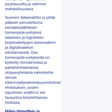
joustavuutta ja valinnan
mahdollisuuksia.
Suomen Satamaliitto ry pitää
pääosin perusteltuina
periaatepäätöksen
toimenpide-esityksiä
satamien ja logististen
kuljetusketjujen automaation
ja digitalisaation
edistämisestä. Osa
toimenpide-esityksistä on
kytketty ministeriössä ja
parlamentaarisessa
ohjausryhmässä valmisteilla
olevan
liikennejärjestelmäsuunnitelman
ehdotuksiin, joiden
lopullinen sisältö ei ole
lausuntoa kirjoitettaessa
tiedossa.
Hiilen hinnoittelu ja