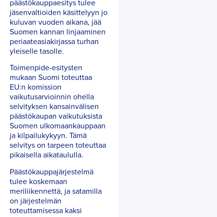
päästökauppaesitys tulee
jäsenvaltioiden käsittelyyn jo
kuluvan vuoden aikana, jää
Suomen kannan linjaaminen
periaateasiakirjassa turhan
yleiselle tasolle.
Toimenpide-esitysten
mukaan Suomi toteuttaa
EU:n komission
vaikutusarvioinnin ohella
selvityksen kansainvälisen
päästökaupan vaikutuksista
Suomen ulkomaankauppaan
ja kilpailukykyyn. Tämä
selvitys on tarpeen toteuttaa
pikaisella aikataululla.
Päästökauppajärjestelmä
tulee koskemaan
meriliikennettä, ja satamilla
on järjestelmän
toteuttamisessa kaksi