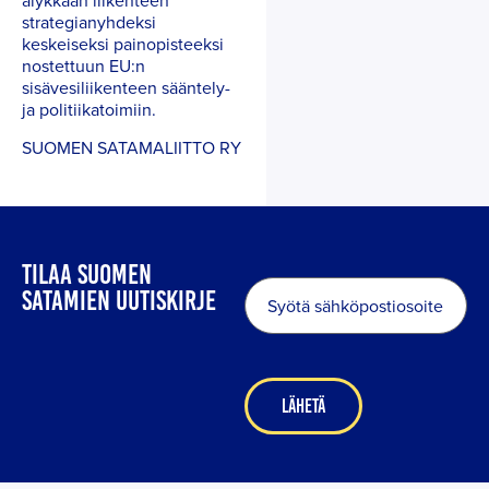
älykkään liikenteen
strategianyhdeksi
keskeiseksi painopisteeksi
nostettuun EU:n
sisävesiliikenteen sääntely-
ja politiikatoimiin.
SUOMEN SATAMALIITTO RY
TILAA SUOMEN
Sähköposti
*
SATAMIEN UUTISKIRJE