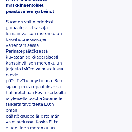
markkinaehtoiset
päästövähennyskeinot
Suomen valtio priorisoi
globaaleja ratkaisuja
kansainvälisen merenkulun
kasvihuonekaasujen
vähentämisessä.
Periaatepäätöksessä
kuvataan seikkaperäisesti
kansainvälisen merenkulun
järjestö IMO:n valmistelussa
olevia
päästövähennystoimia. Sen
sijaan periaatepäätöksessä
hahmotellaan kovin karkealla
ja yleisellä tasolla Suomelle
tärkeitä tavoitteita EU:n
oman
päästökauppajärjestelmän
valmistelussa. Koska EU:n
alueellinen merenkulun