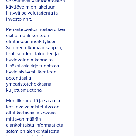
velvoittavat vaihtoehtoisten
käyttövoimien jakeluun
liittyvä palvelutarjonta ja
investoinnit.
Periaatepäätös nostaa oikein
esille meriliikenteen
elintärkeän merkityksen
Suomen ulkomaankaupan,
teollisuuden, talouden ja
hyvinvoinnin kannalta.
Lisäksi asiakirja tunnistaa
hyvin sisävesiliikenteen
potentiaalia
ympäristötehokkaana
kuljetusmuotona.
Meriliikennettä ja satamia
koskeva valmistelutyö on
ollut kattavaa ja kokoaa
mittavan määrän
ajankohtaista informaatiota
satamien ajankohtaisesta