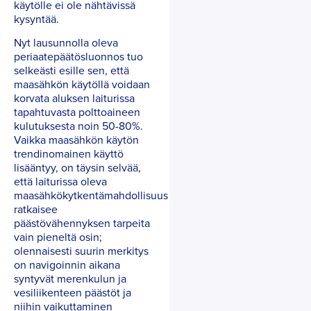
käytölle ei ole nähtävissä
kysyntää.
Nyt lausunnolla oleva
periaatepäätösluonnos tuo
selkeästi esille sen, että
maasähkön käytöllä voidaan
korvata aluksen laiturissa
tapahtuvasta polttoaineen
kulutuksesta noin 50-80%.
Vaikka maasähkön käytön
trendinomainen käyttö
lisääntyy, on täysin selvää,
että laiturissa oleva
maasähkökytkentämahdollisuus
ratkaisee
päästövähennyksen tarpeita
vain pieneltä osin;
olennaisesti suurin merkitys
on navigoinnin aikana
syntyvät merenkulun ja
vesiliikenteen päästöt ja
niihin vaikuttaminen