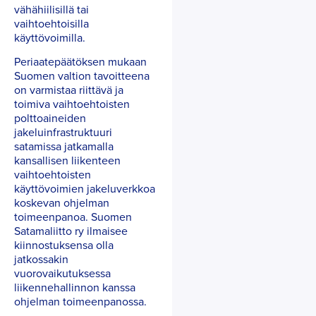
vähähiilisillä tai
vaihtoehtoisilla
käyttövoimilla.
Periaatepäätöksen mukaan
Suomen valtion tavoitteena
on varmistaa riittävä ja
toimiva vaihtoehtoisten
polttoaineiden
jakeluinfrastruktuuri
satamissa jatkamalla
kansallisen liikenteen
vaihtoehtoisten
käyttövoimien jakeluverkkoa
koskevan ohjelman
toimeenpanoa. Suomen
Satamaliitto ry ilmaisee
kiinnostuksensa olla
jatkossakin
vuorovaikutuksessa
liikennehallinnon kanssa
ohjelman toimeenpanossa.