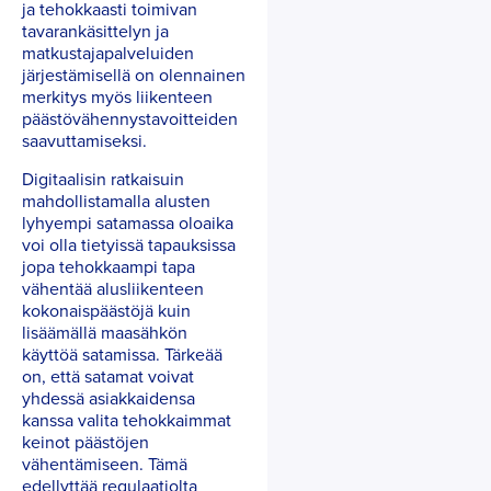
ja tehokkaasti toimivan
tavarankäsittelyn ja
matkustajapalveluiden
järjestämisellä on olennainen
merkitys myös liikenteen
päästövähennystavoitteiden
saavuttamiseksi.
Digitaalisin ratkaisuin
mahdollistamalla alusten
lyhyempi satamassa oloaika
voi olla tietyissä tapauksissa
jopa tehokkaampi tapa
vähentää alusliikenteen
kokonaispäästöjä kuin
lisäämällä maasähkön
käyttöä satamissa. Tärkeää
on, että satamat voivat
yhdessä asiakkaidensa
kanssa valita tehokkaimmat
keinot päästöjen
vähentämiseen. Tämä
edellyttää regulaatiolta