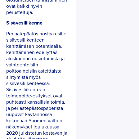
ovat kaikki hyvin
perusteltuja.
Sisävesiliikenne
Periaatepäätös nostaa esille
sisävesiliikenteen
kehittämisen potentiaalia.
kehittäminen edellyttää
aluskannan uusiutumista ja
vaihtoehtoisiin
polttoaineisiin asteittaista
siirtymistä myös
sisävesiliikenteessä.
Sisävesiliikenteen
toimenpide-esitykset ovat
puhtaasti kansallisia toimia,
ja periaatepäätöspaperista
uupuvat käytännössä
kokonaan Suomen valtion
näkemykset joulukuussa
2020 julkistetun kestävän ja