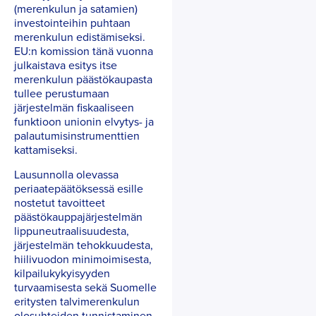
(merenkulun ja satamien)
investointeihin puhtaan
merenkulun edistämiseksi.
EU:n komission tänä vuonna
julkaistava esitys itse
merenkulun päästökaupasta
tullee perustumaan
järjestelmän fiskaaliseen
funktioon unionin elvytys- ja
palautumisinstrumenttien
kattamiseksi.
Lausunnolla olevassa
periaatepäätöksessä esille
nostetut tavoitteet
päästökauppajärjestelmän
lippuneutraalisuudesta,
järjestelmän tehokkuudesta,
hiilivuodon minimoimisesta,
kilpailukykyisyyden
turvaamisesta sekä Suomelle
eritysten talvimerenkulun
olosuhteiden tunnistaminen