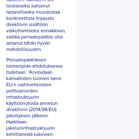
toistaiseksi katsonut
tarpeelliseksi muodostaa
konkreettista linjausta
direktiivin sisältöön
vaikuttamiseksi ennakkoon,
vaikka periaatepäätös olisi
antanut tähän hyvän
mahdollisuuden.
Periaatepäätöksen
toimenpide-ehdotuksessa
todetaan: ”Arvioidaan
kansallisten toimien tarve
EU:n vaihtoehtoisten
polttoaineiden
infrastruktuurin
käyttöönotosta annetun
direktiivin (2014/94/EU)
päivityksen jälkeen.
Harkitaan
jakeluninfrastruktuurin
kehittämistä tukevien