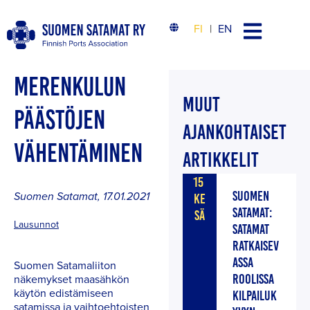
FI
EN
MERENKULUN
MUUT
PÄÄSTÖJEN
AJANKOHTAISET
VÄHENTÄMINEN
ARTIKKELIT
15
SUOMEN
Suomen Satamat
,
17.01.2021
KE
SATAMAT:
SÄ
Lausunnot
SATAMAT
RATKAISEV
ASSA
Suomen Satamaliiton
näkemykset maasähkön
ROOLISSA
käytön edistämiseen
KILPAILUK
satamissa ja vaihtoehtoisten