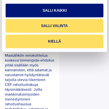
mukaista poikkeuslupaa
Ruotsin, Tanskan ja Saksan
SALLI KAIKKI
tavoin noudattaa
maasähkössä alennettua
verokantaa. On selkeä
SALLI VALINTA
epäkohta, että verollisen
maasähkön vaihtoehtona
ulkomaan liikenteessä on
KIELLÄ
tällä hetkellä verovapaa
fossiilinen polttoaine.
Maasähkön verokohtelua
koskeva toimenpide-ehdotus
pitää sisällään myös
kannanoton, että satamat ja
varustamot hyödyntäisivät
tarjolla olevia liikenteen
CEF-rahoitushakuja
täysimääräisesti. Jotta
markkinatoimijoiden
menestyminen
rahoitushauissa
mahdollistuu, satamien ja