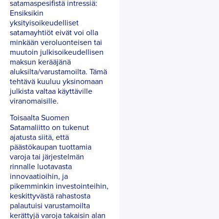
satamaspesifistä intressiä:
Ensiksikin
yksityisoikeudelliset
satamayhtiöt eivät voi olla
minkään veroluonteisen tai
muutoin julkisoikeudellisen
maksun kerääjänä
aluksilta/varustamoilta. Tämä
tehtävä kuuluu yksinomaan
julkista valtaa käyttäville
viranomaisille.
Toisaalta Suomen
Satamaliitto on tukenut
ajatusta siitä, että
päästökaupan tuottamia
varoja tai järjestelmän
rinnalle luotavasta
innovaatioihin, ja
pikemminkin investointeihin,
keskittyvästä rahastosta
palautuisi varustamoilta
kerättyjä varoja takaisin alan