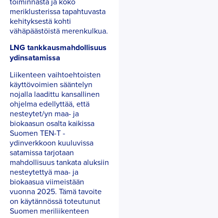
toiminnasta ja koko
meriklusterissa tapahtuvasta
kehityksestä kohti
vähäpäästöistä merenkulkua.
LNG tankkausmahdollisuus
ydinsatamissa
Liikenteen vaihtoehtoisten
käyttövoimien sääntelyn
nojalla laadittu kansallinen
ohjelma edellyttää, että
nesteytet/yn maa- ja
biokaasun osalta kaikissa
Suomen TEN-T -
ydinverkkoon kuuluvissa
satamissa tarjotaan
mahdollisuus tankata aluksiin
nesteytettyä maa- ja
biokaasua viimeistään
vuonna 2025. Tämä tavoite
on käytännössä toteutunut
Suomen meriliikenteen