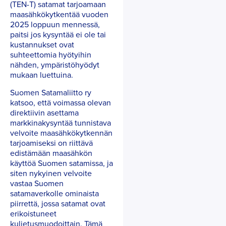
(TEN-T) satamat tarjoamaan
maasähkökytkentää vuoden
2025 loppuun mennessä,
paitsi jos kysyntää ei ole tai
kustannukset ovat
suhteettomia hyötyihin
nähden, ympäristöhyödyt
mukaan luettuina.
Suomen Satamaliitto ry
katsoo, että voimassa olevan
direktiivin asettama
markkinakysyntää tunnistava
velvoite maasähkökytkennän
tarjoamiseksi on riittävä
edistämään maasähkön
käyttöä Suomen satamissa, ja
siten nykyinen velvoite
vastaa Suomen
satamaverkolle ominaista
piirrettä, jossa satamat ovat
erikoistuneet
kuljetusmuodoittain. Tämä