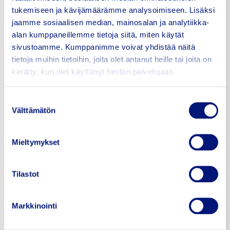
kysyntälähtöisiä
tukemiseen ja kävijämäärämme analysoimiseen. Lisäksi
investointeja ja että
jaamme sosiaalisen median, mainosalan ja analytiikka-
merenkulun vaihtoehtoisten
alan kumppaneillemme tietoja siitä, miten käytät
käyttövoimien jakelun
suhteen säilytetään kaikkien
sivustoamme. Kumppanimme voivat yhdistää näitä
vähähiilisten ja
tietoja muihin tietoihin, joita olet antanut heille tai joita on
päästöttömien
kerätty, kun olet käyttänyt heidän palvelujaan.
vaihtoehtoisten
käyttövoimien
käyttömahdollisuudet
Suostumuksen
markkinoilla.
Välttämätön
valinta
Maasähkön verotus
Mieltymykset
Suomen Satamaliitto ry
tukee periaatepäätöksen
toimenpide-esitystä, jonka
mukaisesti alusten satamassa
Tilastot
käyttämän maasähkön
verotus siirretään alimpaan
sähköveroluokkaan ja
Markkinointi
haetaan EU:n
energiaverodirektiivin