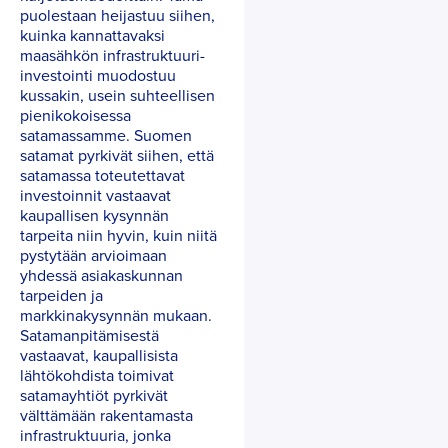
puolestaan heijastuu siihen,
kuinka kannattavaksi
maasähkön infrastruktuuri-
investointi muodostuu
kussakin, usein suhteellisen
pienikokoisessa
satamassamme. Suomen
satamat pyrkivät siihen, että
satamassa toteutettavat
investoinnit vastaavat
kaupallisen kysynnän
tarpeita niin hyvin, kuin niitä
pystytään arvioimaan
yhdessä asiakaskunnan
tarpeiden ja
markkinakysynnän mukaan.
Satamanpitämisestä
vastaavat, kaupallisista
lähtökohdista toimivat
satamayhtiöt pyrkivät
välttämään rakentamasta
infrastruktuuria, jonka