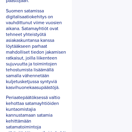
päästöjään.
Suomen satamissa
digitalisaatiokehitys on
vauhdittunut viime vuosien
aikana. Satamayhtiöt ovat
tehneet yhteistyötä
asiakaskuntansa kanssa
löytääkseen parhaat
mahdolliset tiedon jakamisen
ratkaisut, joilla liikenteen
sujuvuutta ja toimintojen
tehostumista lisäämällä
samalla vähennetään
kuljetusketjussa syntyviä
kasvihuonekaasupäästöjä.
Periaatepäätöksessä valtio
kehottaa satamayhtiöiden
kuntaomistajia
kannustamaan satamia
kehittämään
satamatoimintoja