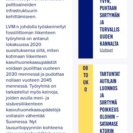
YVYN,
polttoaineiden
PUHTAAN
infrastruktuurin
SIIRTYMÄN
kehittämiseen.
JA
LVM:n johdolla työskennellyt
TURVALLIS
fossiilittoman liikenteen
UUDEN
työryhmä on antanut
KANNALTA
lokakuussa 2020
Uutiset
suosituksensa siitä, miten
kotimaan liikenteen
kasvihuonekaasupäästöt
08
voidaan puolittaa vuoteen
TARTUNTAT
2030 mennessä ja pudottaa
TO
nollaan vuoteen 2045
AUTILAIN
UK
mennessä. Työryhmä on
LUONNOS
O
tarkastellut myös keinoja,
JA
joiden avulla meri- ja
SIIRTYMÄ
sisävesiliikenteen
POIKKEUS
kasvuhuonekaasupäästöjä
voitaisiin vähentää
OLOIHIN –
Suomessa. Nyt
SATAMASE
lausuntopyynnön kohteena
KTORIN