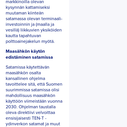
markkinoilla olevan
kysynnän kattamiseksi
muutaman kiinteän
satamassa olevan terminaali-
investoinnin ja (maalla ja
vesillä) liikkuvien yksiköiden
kautta tapahtuvan
polttoainejakelun myötä.
Maasähkön käytön
edistäminen satamissa
Satamissa käytettävän
maasähkön osalta
kansallinen ohjelma
tavoittelee sitä, että Suomen
suurimmissa satamissa olisi
mahdollisuus maasähkön
käyttöön viimeistään vuonna
2030. Ohjelman taustalla
oleva direktiivi velvoittaa
ensisijaisesti TEN-T -
ydinverkon satamat ja muut