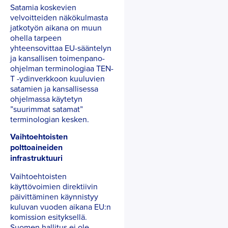
Satamia koskevien
velvoitteiden näkökulmasta
jatkotyön aikana on muun
ohella tarpeen
yhteensovittaa EU-sääntelyn
ja kansallisen toimenpano-
ohjelman terminologiaa TEN-
T -ydinverkkoon kuuluvien
satamien ja kansallisessa
ohjelmassa käytetyn
”suurimmat satamat”
terminologian kesken.
Vaihtoehtoisten
polttoaineiden
infrastruktuuri
Vaihtoehtoisten
käyttövoimien direktiivin
päivittäminen käynnistyy
kuluvan vuoden aikana EU:n
komission esityksellä.
Suomen hallitus ei ole