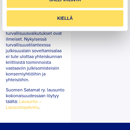
ei nykyisen sääntelyn
perusteella ole
yksiselitteisesti turvattavissa.
KIELLÄ
Soveltamisalan
laajentamisen
turvallisuusvaikutukset ovat
ilmeiset. Nykyisessä
turvallisuustilanteessa
julkisuuslain soveltamisalaa
ei tule ulottaa yhteiskunnan
kriittisistä toiminnoista
vastaaviin julkisomisteisiin
konserniyhtiöihin ja
yhteisöihin.
Suomen Satamat ry. lausunto
kokonaisuudessaan löytyy
täältä:
Lausunto –
Lausuntopalvelu
.