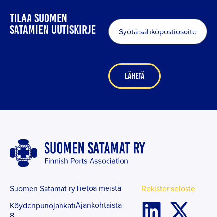
TILAA SUOMEN
Sähköposti
*
SATAMIEN UUTISKIRJE
Tietoa meistä
Suomen Satamat ry
Rekisteriseloste
Ajankohtaista
Köydenpunojankatu
8