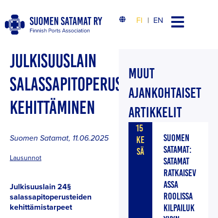
FI
EN
JULKISUUSLAIN
MUUT
SALASSAPITOPERUSTEIDEN
AJANKOHTAISET
KEHITTÄMINEN
ARTIKKELIT
15
SUOMEN
Suomen Satamat
,
11.06.2025
KE
SATAMAT:
SÄ
Lausunnot
SATAMAT
RATKAISEV
ASSA
Julkisuuslain 24§
ROOLISSA
salassapitoperusteiden
kehittämistarpeet
KILPAILUK