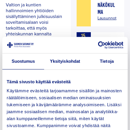
Valtion ja kuntien
NÄKÖKUL
hallinnoimien yhtiöiden
MA
sisällyttäminen julkisuuslain
Lausunnot
soveltamisalaan voisi
tarkoittaa, että myös
yhteiskunnan kannalta
15
tärkeää infrastruktuuria
SUOMEN
HU
ylläpitävien yritysten
SATAMAT
HT
toiminta kuuluisi lain piiriin.
RY SAI
I
Kriittisen infrastruktuurin,
Suostumus
Yksityiskohdat
Tietoja
UUDEN
kuten satamien
järjestäminen tapahtuu usein
HALLITUKS
julkisomisteisten
EN JA
konserniyhtiöiden kautta.
Tämä sivusto käyttää evästeitä
PUHEENJO
Näihin toimintoihin on
HTAJAN
Käytämme evästeitä tarjoamamme sisällön ja mainosten
kohdistunut tiedustelua sekä
Uutiset
tietoverkkojen välityksellä
räätälöimiseen, sosiaalisen median ominaisuuksien
että fyysisesti, ja myös
tukemiseen ja kävijämäärämme analysoimiseen. Lisäksi
sabotaasin mahdollisuus on
jaamme sosiaalisen median, mainosalan ja analytiikka-
tunnistettu. Julkisuuslain
alan kumppaneillemme tietoja siitä, miten käytät
soveltamisalan
sivustoamme. Kumppanimme voivat yhdistää näitä
laajentaminen ei saisi johtaa