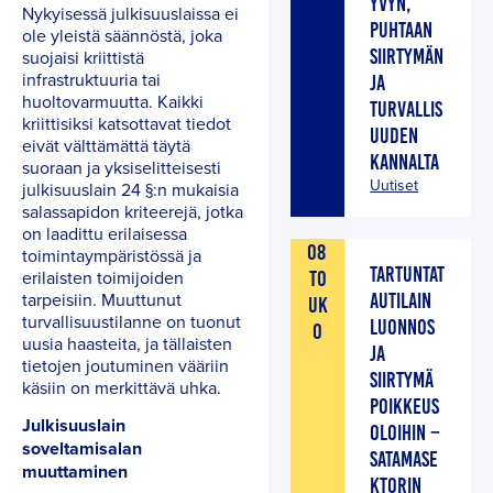
YVYN,
Nykyisessä julkisuuslaissa ei
PUHTAAN
ole yleistä säännöstä, joka
SIIRTYMÄN
suojaisi kriittistä
infrastruktuuria tai
JA
huoltovarmuutta. Kaikki
TURVALLIS
kriittisiksi katsottavat tiedot
UUDEN
eivät välttämättä täytä
KANNALTA
suoraan ja yksiselitteisesti
Uutiset
julkisuuslain 24 §:n mukaisia
salassapidon kriteerejä, jotka
on laadittu erilaisessa
08
toimintaympäristössä ja
TARTUNTAT
erilaisten toimijoiden
TO
tarpeisiin. Muuttunut
AUTILAIN
UK
turvallisuustilanne on tuonut
LUONNOS
O
uusia haasteita, ja tällaisten
JA
tietojen joutuminen vääriin
SIIRTYMÄ
käsiin on merkittävä uhka.
POIKKEUS
Julkisuuslain
OLOIHIN –
soveltamisalan
SATAMASE
muuttaminen
KTORIN