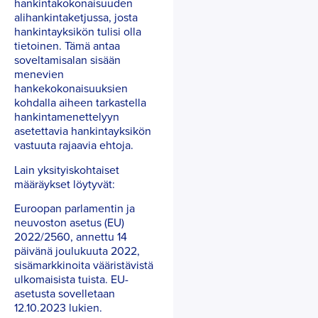
hankintakokonaisuuden
alihankintaketjussa, josta
hankintayksikön tulisi olla
tietoinen. Tämä antaa
soveltamisalan sisään
menevien
hankekokonaisuuksien
kohdalla aiheen tarkastella
hankintamenettelyyn
asetettavia hankintayksikön
vastuuta rajaavia ehtoja.
Lain yksityiskohtaiset
määräykset löytyvät:
Euroopan parlamentin ja
neuvoston asetus (EU)
2022/2560, annettu 14
päivänä joulukuuta 2022,
sisämarkkinoita vääristävistä
ulkomaisista tuista. EU-
asetusta sovelletaan
12.10.2023 lukien.