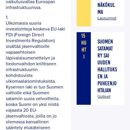
vaikutusvaltaa Euroopan
NÄKÖKUL
infrastruktuurissa.
MA
1.
Lausunnot
Ulkomaisia suoria
investointeja koskeva EU-laki
FDI (Foreign Direct
15
Investments Regulation)
SUOMEN
HU
sisältää jäsenvaltioille
SATAMAT
HT
vapaaehtoisen
RY SAI
I
läpivalaisumenettelyn ja
UUDEN
tiedonvaihdon kriittiseen
HALLITUKS
infrastruktuuriin
kohdistuvista
EN JA
ulkomaalaisomistuksista.
PUHEENJO
Kyseinen laki ei tuo Suomen
HTAJAN
valtiolle eikä Suomen
Uutiset
satamiin uusia velvoitteita,
koska Suomi on yksi niistä
vajaasta 20 EU-
jäsenvaltiosta, joilla on jo
olemassa kansallinen
sääntely etukäteiseen