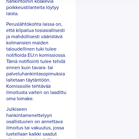
hankintoihin koskevia
poikkeustilanteita löytyy
laista.
Peruslähtökohta laissa on,
että kilpailua tosiasiallisesti
ja mahdollisesti vääristävä
kolmansien maiden
taloudellinen tuki tulee
notifioida EU:n komissiossa.
Tämä notifiointi tulee tehdä
ennen kuin tavara- tai
palveluhankintasopimuksia
laitetaan täytäntöön.
Komissiolle tehtävää
ilmoitusta varten on laadittu
oma lomake.
Julkiseen
hankintamenettelyyn
osallistuvien on annettava
ilmoitus tai vakuutus, jossa
luetellaan kaikki saadut