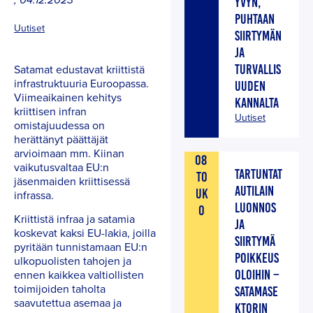
,
04.12.2023
YVYN,
PUHTAAN
Uutiset
SIIRTYMÄN
JA
Satamat edustavat kriittistä
TURVALLIS
infrastruktuuria Euroopassa.
UUDEN
Viimeaikainen kehitys
KANNALTA
kriittisen infran
Uutiset
omistajuudessa on
herättänyt päättäjät
arvioimaan mm. Kiinan
08
vaikutusvaltaa EU:n
TARTUNTAT
TO
jäsenmaiden kriittisessä
AUTILAIN
UK
infrassa.
LUONNOS
O
Kriittistä infraa ja satamia
JA
koskevat kaksi EU-lakia, joilla
SIIRTYMÄ
pyritään tunnistamaan EU:n
POIKKEUS
ulkopuolisten tahojen ja
OLOIHIN –
ennen kaikkea valtiollisten
toimijoiden taholta
SATAMASE
saavutettua asemaa ja
KTORIN