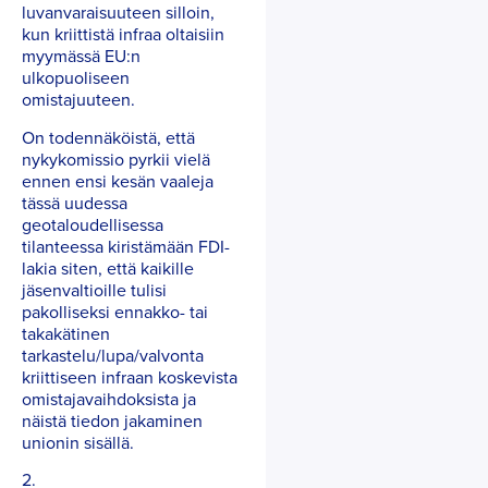
luvanvaraisuuteen silloin,
kun kriittistä infraa oltaisiin
myymässä EU:n
ulkopuoliseen
omistajuuteen.
On todennäköistä, että
nykykomissio pyrkii vielä
ennen ensi kesän vaaleja
tässä uudessa
geotaloudellisessa
tilanteessa kiristämään FDI-
lakia siten, että kaikille
jäsenvaltioille tulisi
pakolliseksi ennakko- tai
takakätinen
tarkastelu/lupa/valvonta
kriittiseen infraan koskevista
omistajavaihdoksista ja
näistä tiedon jakaminen
unionin sisällä.
2.