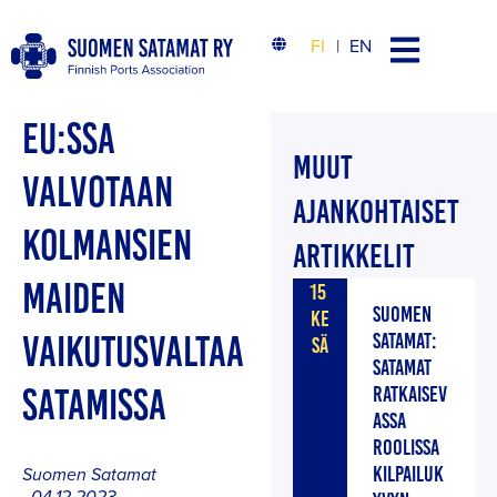
FI
EN
EU:SSA
MUUT
VALVOTAAN
AJANKOHTAISET
KOLMANSIEN
ARTIKKELIT
MAIDEN
15
SUOMEN
KE
VAIKUTUSVALTAA
SATAMAT:
SÄ
SATAMAT
SATAMISSA
RATKAISEV
ASSA
ROOLISSA
KILPAILUK
Suomen Satamat