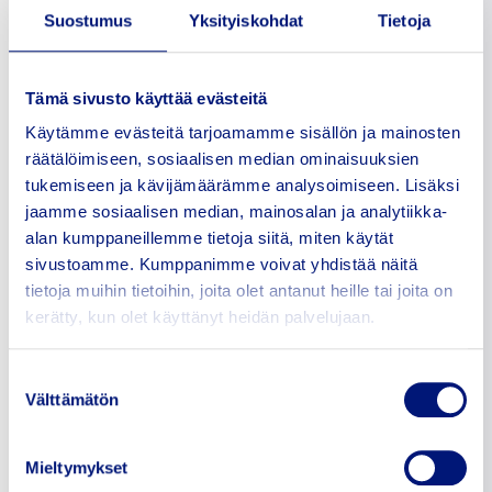
tarjoamaa taloudellista etua.
Suostumus
Yksityiskohdat
Tietoja
Taloudellista etua voi olla
edullinen laina, takausehdot,
ehdot, joilla jätetään maksuja
perimättä jne. Taloudellinen
Tämä sivusto käyttää evästeitä
etu määritellään FSR-laissa
Käytämme evästeitä tarjoamamme sisällön ja mainosten
hyvinkin laajalla
taloudellisten etujen kirjolla.
räätälöimiseen, sosiaalisen median ominaisuuksien
tukemiseen ja kävijämäärämme analysoimiseen. Lisäksi
FSR -lakia sovelletaan sekä
jaamme sosiaalisen median, mainosalan ja analytiikka-
yritysjärjestelyissä että
hankintamenettelyissä
alan kumppaneillemme tietoja siitä, miten käytät
kaikilla toimialoilla.
sivustoamme. Kumppanimme voivat yhdistää näitä
Hankintamenettelyissä lain
tietoja muihin tietoihin, joita olet antanut heille tai joita on
soveltamisen taloudellinen
kerätty, kun olet käyttänyt heidän palvelujaan.
raja on määritelty siten, että
mikäli hankintakokonaisuus
on arviolta vähintään 250
Suostumuksen
miljoonan euron arvoinen, ja
Välttämätön
valinta
mikäli ns. kolmannen maan
taloudellista etua on
vähintään 4 miljoonan euron
Mieltymykset
suuruisella määrällä