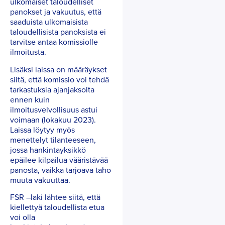
ulkomaiset taloudelliset
panokset ja vakuutus, että
saaduista ulkomaisista
taloudellisista panoksista ei
tarvitse antaa komissiolle
ilmoitusta.
Lisäksi laissa on määräykset
siitä, että komissio voi tehdä
tarkastuksia ajanjaksolta
ennen kuin
ilmoitusvelvollisuus astui
voimaan (lokakuu 2023).
Laissa löytyy myös
menettelyt tilanteeseen,
jossa hankintayksikkö
epäilee kilpailua vääristävää
panosta, vaikka tarjoava taho
muuta vakuuttaa.
FSR –laki lähtee siitä, että
kiellettyä taloudellista etua
voi olla