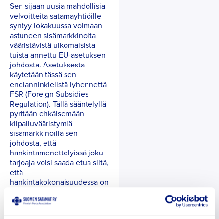
Sen sijaan uusia mahdollisia
velvoitteita satamayhtiöille
syntyy lokakuussa voimaan
astuneen sisämarkkinoita
vääristävistä ulkomaisista
tuista annettu EU-asetuksen
johdosta. Asetuksesta
käytetään tässä sen
englanninkielistä lyhennettä
FSR (Foreign Subsidies
Regulation). Tällä sääntelyllä
pyritään ehkäisemään
kilpailuvääristymiä
sisämarkkinoilla sen
johdosta, että
hankintamenettelyissä joku
tarjoaja voisi saada etua siitä,
että
hankintakokonaisuudessa on
mukana EU:n ulkopuolisten
valtiollisten toimijoiden (tai
heidän bulvaaniensa)